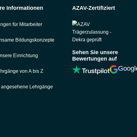
re Informationen
AZAV-Zertifiziert
Mechatronik
Metall
ngen für Mitarbeiter
Sprachen
nsame Bildungskonzepte
Technische
Sehen Sie unsere
Grundlagen
nsere Einrichtung
Bewertungen auf
Googl
ehrgänge von A bis Z
t angesehene Lehrgänge