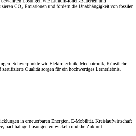
en bewährten Lösungen wie Lithium-Ionen-Batterien und
zieren CO₂-Emissionen und fördern die Unabhängigkeit von fossilen
ungen. Schwerpunkte wie Elektrotechnik, Mechatronik, Künstliche
ertifizierte Qualität sorgen für ein hochwertiges Lernerlebnis.
klungen in erneuerbaren Energien, E-Mobilität, Kreislaufwirtschaft
ive, nachhaltige Lösungen entwickeln und die Zukunft