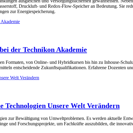
hwankungen ausgleichen und Versorgungssicherheit gewährleisten. Neb
serstoff, Druckluft- und Redox-Flow-Speicher an Bedeutung. Sie redu
ungen zur Energiespeicherung.
 bei der Technikon Akademie
blen Formaten, von Online- und Hybridkursen bis hin zu Inhouse-Schul
itteln entscheidende Zukunftsqualifikationen. Erfahrene Dozenten und z
ne Technologien Unsere Welt Verändern
gien zur Bewältigung von Umweltproblemen. Es werden aktuelle Entwic
hrgänge und Forschungsprojekte, um Fachkräfte auszubilden, die innovat