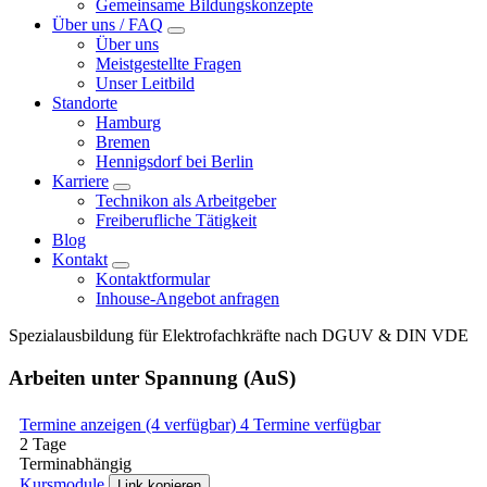
Gemeinsame Bildungskonzepte
Über uns / FAQ
Über uns
Meistgestellte Fragen
Unser Leitbild
Standorte
Hamburg
Bremen
Hennigsdorf bei Berlin
Karriere
Technikon als Arbeitgeber
Freiberufliche Tätigkeit
Blog
Kontakt
Kontaktformular
Inhouse-Angebot anfragen
Spezialausbildung für Elektrofachkräfte nach DGUV & DIN VDE
Arbeiten unter Spannung (AuS)
Termine anzeigen (4 verfügbar)
4 Termine verfügbar
2 Tage
Terminabhängig
Kursmodule
Link kopieren