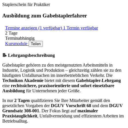
Staplerschein für Praktiker
Ausbildung zum Gabelstaplerfahrer
Termine anzeigen (1 verfügbar)
1 Termin verfügbar
2 Tage
Terminabhängig
Kursmodule
Teilen
📝 Lehrgangsbeschreibung
Gabelstapler gehören zu den meistgenutzten Arbeitsmitteln in
Industrie, Logistik und Produktion – gleichzeitig zählen sie zu den
häufigsten Unfallursachen im innerbetrieblichen Verkehr. Die
Technikon Akademie
bietet mit diesem
Gabelstapler-Lehrgang
eine
rechtssichere, praxisorientierte und sofort einsetzbare
Ausbildung
für Unternehmen jeder Größe.
In nur
2 Tagen
qualifizieren Sie Ihre Mitarbeiter gemäß den
gesetzlichen Vorgaben der
DGUV Vorschrift 68
und dem
DGUV
Grundsatz 308-001
. Der Fokus liegt auf
maximaler
Praxistauglichkeit
, Unfallvermeidung und effizientem Arbeiten im
Betriebsalltag.