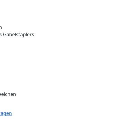
n
s Gabelstaplers
weichen
ragen