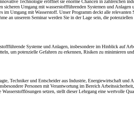
 innovative Technologie eröffnet sie enorme Chancen in zahlreichen in
en sicheren Umgang mit wasserstoffführenden Systemen und Anlagen uner
es im Umgang mit Wasserstoff. Unser Programm deckt alle relevanten Si
lnahme an unserem Seminar werden Sie in der Lage sein, die potenziellen
ffführende Systeme und Anlagen, insbesondere im Hinblick auf Arbeits
eln, um potenzielle Gefahren zu erkennen, Risiken zu minimieren und e
ragte, Techniker und Entscheider aus Industrie, Energiewirtschaft und 
sbesondere Personen mit Verantwortung im Bereich Arbeitssicherheit, 
asserstofflösungen setzen, stellt dieser Lehrgang eine wertvolle Quali