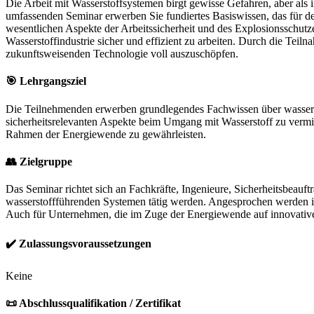
Die Arbeit mit Wasserstoffsystemen birgt gewisse Gefahren, aber als
umfassenden Seminar erwerben Sie fundiertes Basiswissen, das für d
wesentlichen Aspekte der Arbeitssicherheit und des Explosionsschutz
Wasserstoffindustrie sicher und effizient zu arbeiten. Durch die Tei
zukunftsweisenden Technologie voll auszuschöpfen.
🎯 Lehrgangsziel
Die Teilnehmenden erwerben grundlegendes Fachwissen über wassersto
sicherheitsrelevanten Aspekte beim Umgang mit Wasserstoff zu vermitt
Rahmen der Energiewende zu gewährleisten.
👥
Zielgruppe
Das Seminar richtet sich an Fachkräfte, Ingenieure, Sicherheitsbeauft
wasserstoffführenden Systemen tätig werden. Angesprochen werden in
Auch für Unternehmen, die im Zuge der Energiewende auf innovative W
✔️
Zulassungsvoraussetzungen
Keine
📜
Abschlussqualifikation / Zertifikat