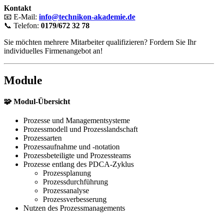
Kontakt
📧 E-Mail:
info@technikon-akademie.de
📞 Telefon:
0179/672 32 78
Sie möchten mehrere Mitarbeiter qualifizieren? Fordern Sie Ihr
individuelles Firmenangebot an!
Module
🧩
Modul-Übersicht
Prozesse und Managementsysteme
Prozessmodell und Prozesslandschaft
Prozessarten
Prozessaufnahme und -notation
Prozessbeteiligte und Prozessteams
Prozesse entlang des PDCA-Zyklus
Prozessplanung
Prozessdurchführung
Prozessanalyse
Prozessverbesserung
Nutzen des Prozessmanagements